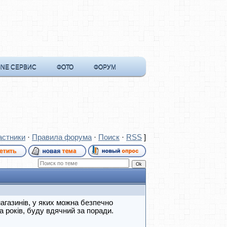
INE СЕРВИС
ФОТО
ФОРУМ
астники
·
Правила форума
·
Поиск
·
RSS
]
агазинів, у яких можна безпечно
 років, буду вдячний за поради.