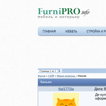
ГЛАВНАЯ
МЕБЕЛЬ
СТРОЙКА И 
1
Страница
1
из
1
Форум
»
САПР
»
Общие вопросы.
»
Кальян
Кальян
fial1771la
Дата: 
Де куп
оформи