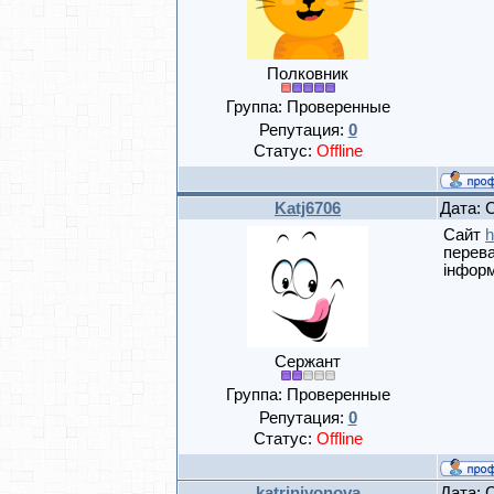
Полковник
Группа: Проверенные
Репутация:
0
Статус:
Offline
Katj6706
Дата: 
Сайт
h
перева
інформ
Сержант
Группа: Проверенные
Репутация:
0
Статус:
Offline
katrinivonova
Дата: 