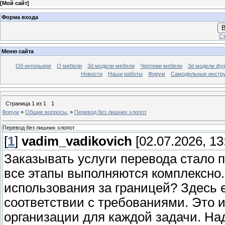
[
Мой сайт
]
Форма входа
В
Ст
Меню сайта
Об интерьере
О мебели
3d модели мебели
Чертежи мебели
3d модели фу
Новости
Наши работы
Форум
Самодельные инстр
Страница
1
из
1
1
Форум
»
Общие вопросы.
»
Перевод без лишних хлопот
Перевод без лишних хлопот
[
1
]
vadim_vadikovich
[02.07.2026, 13
Заказывать услуги перевода стало п
все этапы выполняются комплексно.
использования за границей? Здесь е
соответствии с требованиями. Это 
организации для каждой задачи. На