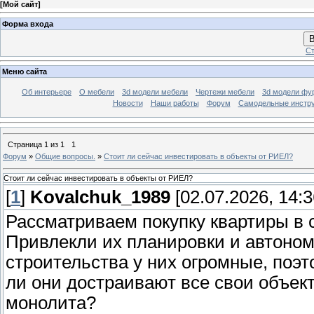
[
Мой сайт
]
Форма входа
В
Ст
Меню сайта
Об интерьере
О мебели
3d модели мебели
Чертежи мебели
3d модели фу
Новости
Наши работы
Форум
Самодельные инстр
Страница
1
из
1
1
Форум
»
Общие вопросы.
»
Стоит ли сейчас инвестировать в объекты от РИЕЛ?
Стоит ли сейчас инвестировать в объекты от РИЕЛ?
[
1
]
Kovalchuk_1989
[02.07.2026, 14:3
Рассматриваем покупку квартиры в
Привлекли их планировки и автоном
строительства у них огромные, поэ
ли они достраивают все свои объект
монолита?