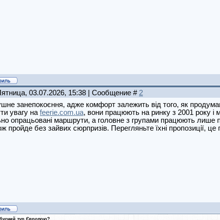
Пятница, 03.07.2026, 15:38 | Сообщение #
2
шне занепокоєння, адже комфорт залежить від того, як продума
ти увагу на
feerie.com.ua
, вони працюють на ринку з 2001 року і 
но опрацьовані маршрути, а головне з групами працюють лише пе
ж пройде без зайвих сюрпризів. Перегляньте їхні пропозиції, це
обусний тур Європою?