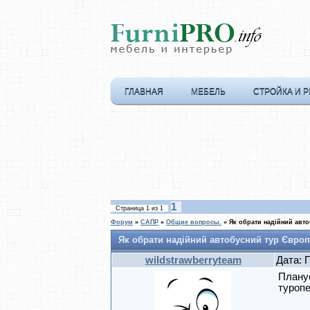
ГЛАВНАЯ
МЕБЕЛЬ
СТРОЙКА И 
1
Страница
1
из
1
Форум
»
САПР
»
Общие вопросы.
»
Як обрати надійний авт
Як обрати надійний автобусний тур Євро
wildstrawberryteam
Дата: 
Планує
туропе