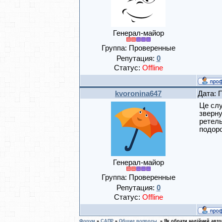
Генерал-майор
Группа: Проверенные
Репутация:
0
Статус:
Offline
kvoronina647
Дата: 
Це слу
зверну
ретель
подоро
Генерал-майор
Группа: Проверенные
Репутация:
0
Статус:
Offline
Форум
»
САПР
»
Общие вопросы.
»
Як обрати надійний авт