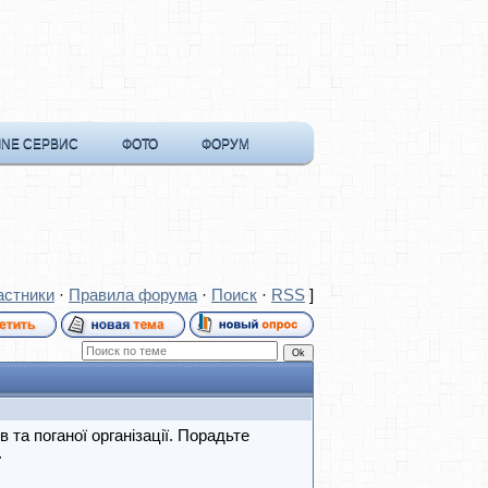
INE СЕРВИС
ФОТО
ФОРУМ
астники
·
Правила форума
·
Поиск
·
RSS
]
та поганої організації. Порадьте
.