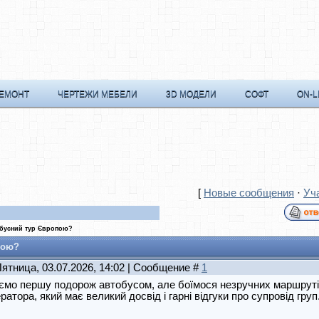
РЕМОНТ
ЧЕРТЕЖИ МЕБЕЛИ
3D МОДЕЛИ
СОФТ
ON-L
[
Новые сообщения
·
Уч
обусний тур Європою?
пою?
Пятница, 03.07.2026, 14:02 | Сообщение #
1
мо першу подорож автобусом, але боїмося незручних маршрутів 
ратора, який має великий досвід і гарні відгуки про супровід груп