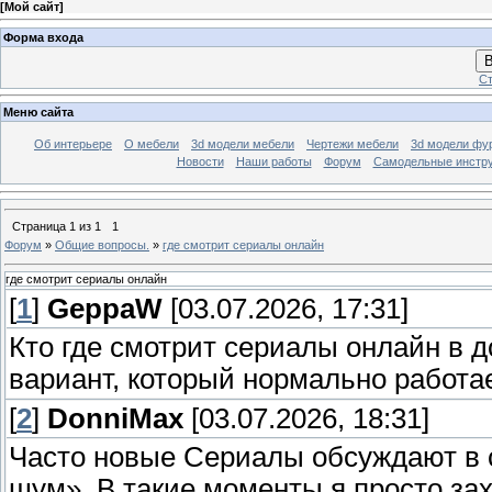
[
Мой сайт
]
Форма входа
В
Ст
Меню сайта
Об интерьере
О мебели
3d модели мебели
Чертежи мебели
3d модели фу
Новости
Наши работы
Форум
Самодельные инстр
Страница
1
из
1
1
Форум
»
Общие вопросы.
»
где смотрит сериалы онлайн
где смотрит сериалы онлайн
[
1
]
GeppaW
[03.07.2026, 17:31]
Кто где смотрит сериалы онлайн в 
вариант, который нормально работа
[
2
]
DonniMax
[03.07.2026, 18:31]
Часто новые Сериалы обсуждают в с
шум». В такие моменты я просто за