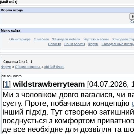
[
Мой сайт
]
Форма входа
В
Ст
Меню сайта
Об интерьере
О мебели
3d модели мебели
Чертежи мебели
3d модели фу
Новости
Наши работы
Форум
Самодельные инстр
Страница
1
из
1
1
Форум
»
Общие вопросы.
»
сіті бай благо
сіті бай благо
[
1
]
wildstrawberryteam
[04.07.2026, 1
Ми з чоловіком довго вагалися, чи в
суєту. Проте, побачивши концепцію
інший підхід. Тут створено затишний
поєднується з комфортом приватного
де все необхідне для дозвілля та шо