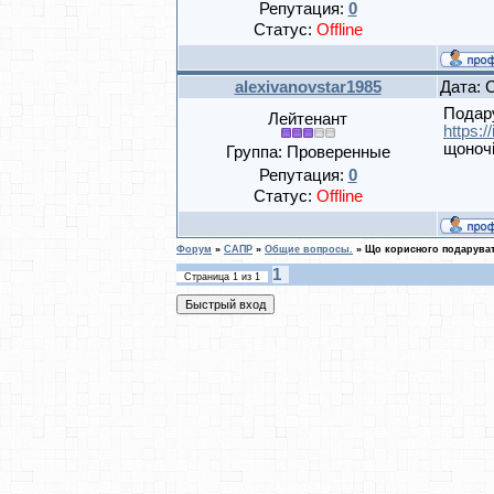
Репутация:
0
Статус:
Offline
alexivanovstar1985
Дата: 
Подару
Лейтенант
https:
щоночі
Группа: Проверенные
Репутация:
0
Статус:
Offline
Форум
»
САПР
»
Общие вопросы.
»
Що корисного подаруват
1
Страница
1
из
1