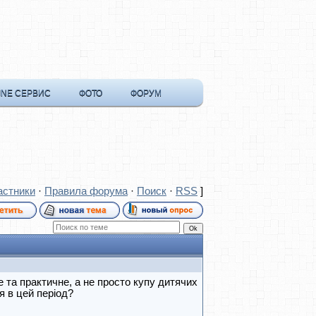
INE СЕРВИС
ФОТО
ФОРУМ
астники
·
Правила форума
·
Поиск
·
RSS
]
е та практичне, а не просто купу дитячих
я в цей період?