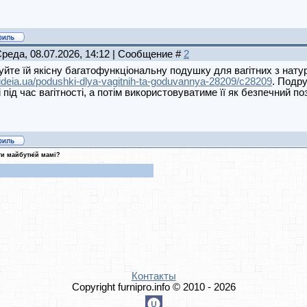
Среда, 08.07.2026, 14:12 | Сообщение #
2
йте їй якісну багатофункціональну подушку для вагітних з натур
//ideia.ua/podushki-dlya-vagitnih-ta-goduvannya-28209/c28209
. Подру
 під час вагітності, а потім використовуватиме її як безпечний 
и майбутній мамі?
Контакты
Copyright furnipro.info © 2010 - 2026