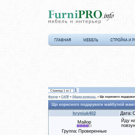
ГЛАВНАЯ
МЕБЕЛЬ
СТРОЙКА И 
1
Страница
1
из
1
Форум
»
САПР
»
Общие вопросы.
»
Що корисного подаруват
Що корисного подарувати майбутній мамі
hryniuk402
Дата: 
Йду на
Майор
повзун
Группа: Проверенные