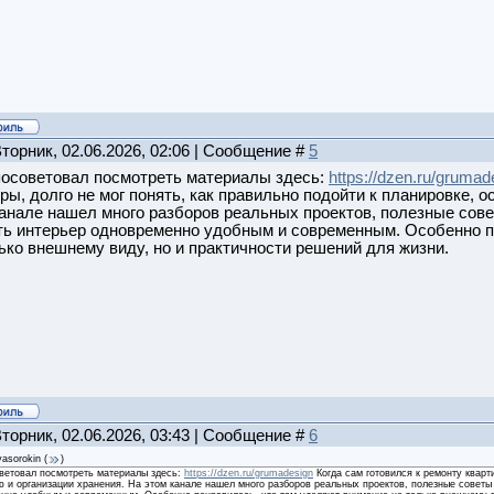
Вторник, 02.06.2026, 02:06 | Сообщение #
5
посоветовал посмотреть материалы здесь:
https://dzen.ru/grumad
ры, долго не мог понять, как правильно подойти к планировке, 
анале нашел много разборов реальных проектов, полезные сове
ть интерьер одновременно удобным и современным. Особенно п
ько внешнему виду, но и практичности решений для жизни.
Вторник, 02.06.2026, 03:43 | Сообщение #
6
lyasorokin
(
)
ветовал посмотреть материалы здесь:
https://dzen.ru/grumadesign
Когда сам готовился к ремонту кварти
 и организации хранения. На этом канале нашел много разборов реальных проектов, полезные советы 