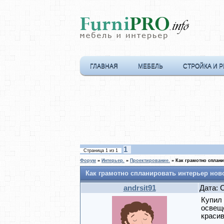
ГЛАВНАЯ
МЕБЕЛЬ
СТРОЙКА И 
1
Страница
1
из
1
Форум
»
Интерьер.
»
Проектирование.
»
Как грамотно сплан
Как грамотно спланировать интерьер нов
andrsit91
Дата: 
Купил 
освеще
красив