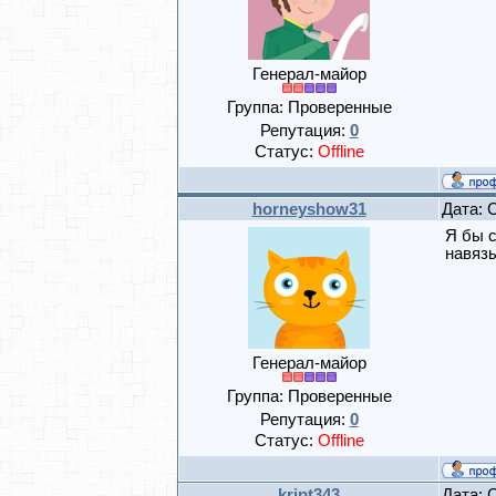
Генерал-майор
Группа: Проверенные
Репутация:
0
Статус:
Offline
horneyshow31
Дата: 
Я бы с
навязы
Генерал-майор
Группа: Проверенные
Репутация:
0
Статус:
Offline
kript343
Дата: 