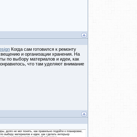
esign
Когда сам готовился к ремонту
освещению и организации хранения. На
ты по выбору материалов и идеи, как
онравилось, что там уделяют внимание
ры, долго не мог понять, как правильно подойти к планировке,
по выбору материалов и идеи, как сделать интерьер