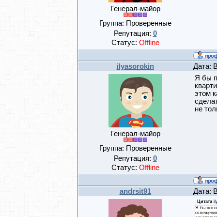
Генерал-майор
Группа: Проверенные
Репутация:
0
Статус:
Offline
ilyasorokin
Дата: 
Я бы 
кварти
этом к
сдела
не тол
Генерал-майор
Группа: Проверенные
Репутация:
0
Статус:
Offline
andrsit91
Дата: 
Цитата
i
Я бы посо
освещению