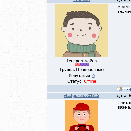
У меня
технич
Генерал-майор
Группа: Проверенные
Репутация:
0
Статус:
Offline
vladgorelov31313
Дата: 
Считаю
важна.