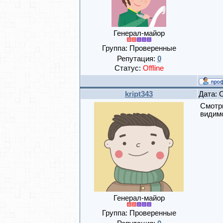
Генерал-майор
Группа: Проверенные
Репутация:
0
Статус:
Offline
kript343
Дата: 
Смотри
видимо
Генерал-майор
Группа: Проверенные