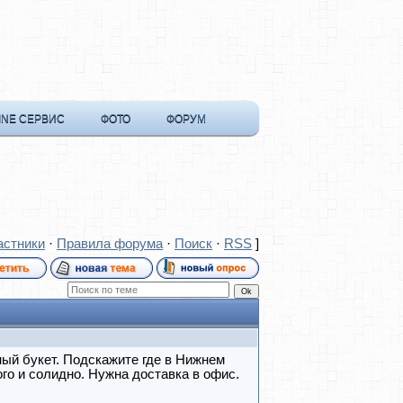
INE СЕРВИС
ФОТО
ФОРУМ
астники
·
Правила форума
·
Поиск
·
RSS
]
ный букет. Подскажите где в Нижнем
о и солидно. Нужна доставка в офис.