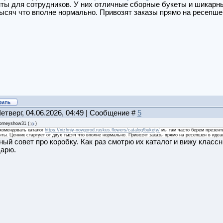
ты для сотрудников. У них отличные сборные букеты и шикарны
ысяч что вполне нормально. Привозят заказы прямо на ресепше
Четверг, 04.06.2026, 04:49 | Сообщение #
5
orneyshow31
(
)
комендовать каталог
https://nizhniy-novgorod.ruskus.flowers/catalog/bukety/
мы там часто берем презент
нты. Ценник стартует от двух тысяч что вполне нормально. Привозят заказы прямо на ресепшен в идеа
ый совет про коробку. Как раз смотрю их каталог и вижу класс
дарю.