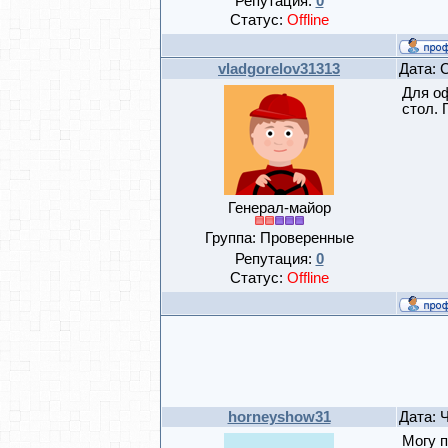
Репутация:
0
Статус:
Offline
vladgorelov31313
Дата: 
Для оф
стол. 
Генерал-майор
Группа: Проверенные
Репутация:
0
Статус:
Offline
horneyshow31
Дата: 
Могу 