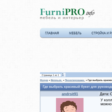
ГЛАВНАЯ
МЕБЕЛЬ
СТРОЙКА И 
1
Страница
1
из
1
Форум
»
Интерьер.
»
Проектирование.
»
Где выбрать красив
Где выбрать красивый букет для руковод
andrsit91
Дата: 
У колл
можно 