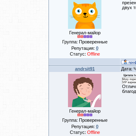
презен
двух т
Генерал-майор
Группа: Проверенные
Репутация:
0
Статус:
Offline
andrsit91
Дата: 
Цитата
h
Могу поре
VIP вариа
Отличн
благо
Генерал-майор
Группа: Проверенные
Репутация:
0
Статус:
Offline