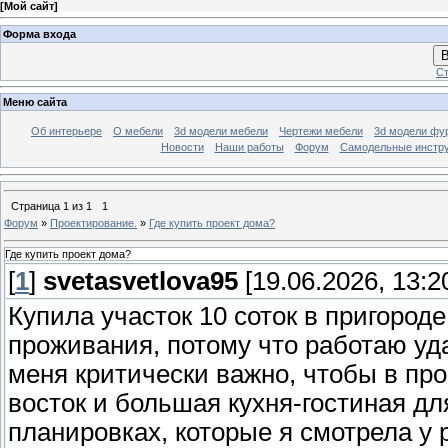
[
Мой сайт
]
Форма входа
В
Ст
Меню сайта
Об интерьере
О мебели
3d модели мебели
Чертежи мебели
3d модели фу
Новости
Наши работы
Форум
Самодельные инстр
Страница
1
из
1
1
Форум
»
Проектирование.
»
Где купить проект дома?
Где купить проект дома?
[
1
]
svetasvetlova95
[19.06.2026, 13:2
Купила участок 10 соток в пригороде
проживания, потому что работаю уд
меня критически важно, чтобы в про
восток и большая кухня-гостиная дл
планировках, которые я смотрела у 