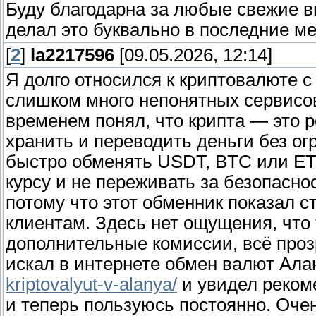
Буду благодарна за любые свежие вп
делал это буквально в последние м
[
2
]
la2217596
[09.05.2026, 12:14]
Я долго относился к криптовалюте с
слишком много непонятных сервисо
временем понял, что крипта — это 
хранить и переводить деньги без ог
быстро обменять USDT, BTC или E
курсу и не переживать за безопасно
потому что этот обменник показал с
клиентам. Здесь нет ощущения, что
дополнительные комиссии, всё прозр
искал в интернете обмен валют Ал
kriptovalyut-v-alanya/
и увидел реком
и теперь пользуюсь постоянно. Очен