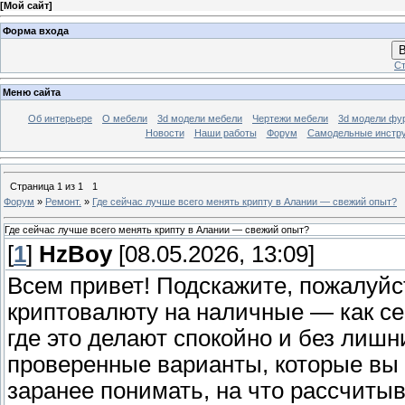
[
Мой сайт
]
Форма входа
В
Ст
Меню сайта
Об интерьере
О мебели
3d модели мебели
Чертежи мебели
3d модели фу
Новости
Наши работы
Форум
Самодельные инстр
Страница
1
из
1
1
Форум
»
Ремонт.
»
Где сейчас лучше всего менять крипту в Алании — свежий опыт?
Где сейчас лучше всего менять крипту в Алании — свежий опыт?
[
1
]
HzBoy
[08.05.2026, 13:09]
Всем привет! Подскажите, пожалуйс
криптовалюту на наличные — как се
где это делают спокойно и без лишн
проверенные варианты, которые вы 
заранее понимать, на что рассчитыва