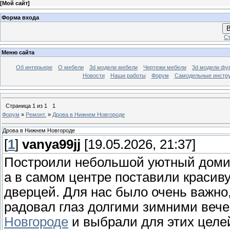
[
Мой сайт
]
Форма входа
В
Ст
Меню сайта
Об интерьере
О мебели
3d модели мебели
Чертежи мебели
3d модели фу
Новости
Наши работы
Форум
Самодельные инстр
Страница
1
из
1
1
Форум
»
Ремонт.
»
Дрова в Нижнем Новгороде
Дрова в Нижнем Новгороде
[
1
]
vanya99jj
[19.05.2026, 21:37]
Построили небольшой уютный домик
а в самом центре поставили красив
дверцей. Для нас было очень важно,
радовал глаз долгими зимними веч
Новгороде
и выбрали для этих целей