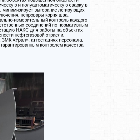
 на объектах повышенной опасности
ическую и полуавтоматическую сварку в
а, минимизирует выгорание легирующих
лючения, непровары корня шва.
уально-измерительный контроль каждого
етственных соединений по нормативным
стацию НАКС для работы на объектах
сности нефтегазовой отрасли,
 ЗМК «Урал», аттестациях персонала,
 гарантированным контролем качества