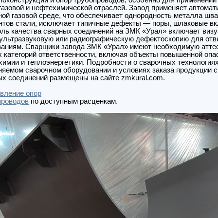
локонструкций и опор трубопроводов, особенно для применений
азовой и нефтехимической отраслей. Завод применяет автомат
ой газовой среде, что обеспечивает однородность металла шв
нтов стали, исключает типичные дефекты — поры, шлаковые вк
оль качества сварных соединений на ЗМК «Урал» включает виз
 ультразвуковую или радиографическую дефектоскопию для отв
ваниям. Сварщики завода ЗМК «Урал» имеют необходимую атте
 категорий ответственности, включая объекты повышенной опа
имии и теплоэнергетики. Подробности о сварочных технологиях
няемом сварочном оборудовании и условиях заказа продукции с
ых соединений размещены на сайте zmkural.com.
овление опор
проводов
по доступным расценкам.