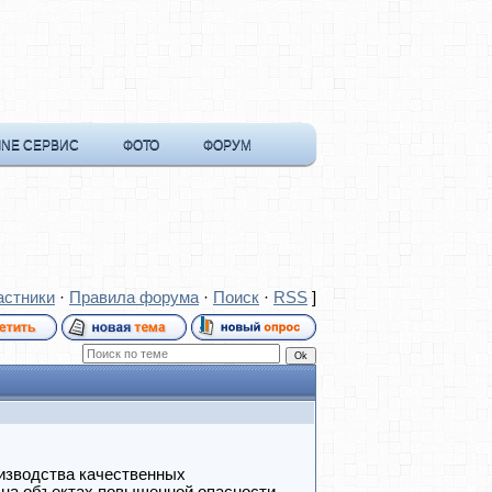
INE СЕРВИС
ФОТО
ФОРУМ
астники
·
Правила форума
·
Поиск
·
RSS
]
изводства качественных