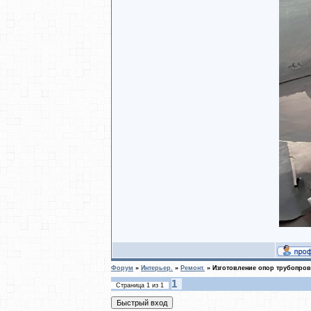
Форум
»
Интерьер.
»
Ремонт.
»
Изготовление опор трубопро
1
Страница
1
из
1