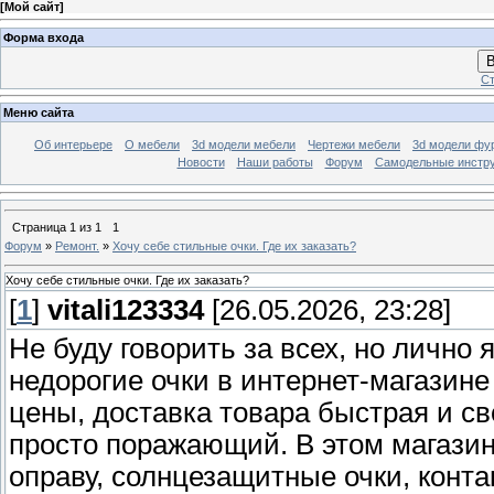
[
Мой сайт
]
Форма входа
В
Ст
Меню сайта
Об интерьере
О мебели
3d модели мебели
Чертежи мебели
3d модели фу
Новости
Наши работы
Форум
Самодельные инстр
Страница
1
из
1
1
Форум
»
Ремонт.
»
Хочу себе стильные очки. Где их заказать?
Хочу себе стильные очки. Где их заказать?
[
1
]
vitali123334
[26.05.2026, 23:28]
Не буду говорить за всех, но лично
недорогие очки в интернет-магазин
цены, доставка товара быстрая и св
просто поражающий. В этом магазин
оправу, солнцезащитные очки, контак