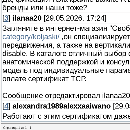
бренды или наши тоже?
[
3
]
ilanaa20
[29.05.2026, 17:24]
Загляните в интернет-магазин "Сво
category/koljaski/
,он специализируетс
передвижения, а также на вертикали
disable. В каталоге отличный выбо
анатомической поддержкой и консул
модель под индивидуальные параме
оплате сертификат ТСР.
Сообщение отредактировал
ilanaa20
[
4
]
alexandra1989alexxaaiwano
[29.0
Работают с этим сертификатом даж
Страница
1
из
1
1