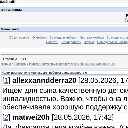
[
Мой сайт
]
Форма входа
В
Ст
Меню сайта
Об интерьере
О мебели
3d модели мебели
Чертежи мебели
3d модели фу
Новости
Наши работы
Форум
Самодельные инстр
Страница
1
из
1
1
Форум
»
Ремонт.
»
Ищем прогулочную коляску для ребенка с инвалидностью
Ищем прогулочную коляску для ребенка с инвалидностью
[
1
]
allexxanndderra20
[28.05.2026, 17
Ищем для сына качественную детску
инвалидностью. Важно, чтобы она л
обеспечивала хорошую поддержку сп
[
2
]
matwei20h
[28.05.2026, 17:42]
Да, фиксация тела крайне важна. А