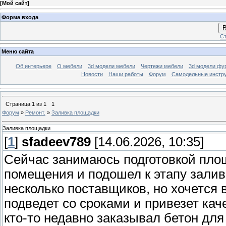
[
Мой сайт
]
Форма входа
В
Ст
Меню сайта
Об интерьере
О мебели
3d модели мебели
Чертежи мебели
3d модели фу
Новости
Наши работы
Форум
Самодельные инстр
Страница
1
из
1
1
Форум
»
Ремонт.
»
Заливка площадки
Заливка площадки
[
1
]
sfadeev789
[14.06.2026, 10:35]
Сейчас занимаюсь подготовкой площ
помещения и подошел к этапу залив
несколько поставщиков, но хочется 
подведет со сроками и привезет ка
кто-то недавно заказывал бетон дл