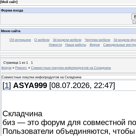
[
Мой сайт
]
Форма входа
В
Ст
Меню сайта
Об интерьере
О мебели
3d модели мебели
Чертежи мебели
3d модели фу
Новости
Наши работы
Форум
Самодельные инстр
Страница
1
из
1
1
Форум
»
Ремонт.
»
Совместные покупки инфопродуктов на Складчина
Совместные покупки инфопродуктов на Складчина
[
1
]
ASYA999
[08.07.2026, 22:47]
Складчина
биз — это форум для совместной п
Пользователи объединяются, чтобы 