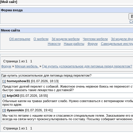
[
Мой сайт
]
Форма входа
В
Ст
Меню сайта
Об интерьере
О мебели
3d модели мебели
Чертежи мебели
3d модели фу
Новости
Наши работы
Форум
Самодельные инстр
Страница
1
из
1
1
Форум
»
Мягкая мебель.
»
Где купить успокоительное для питомца перед перелетом?
Где купить успокоительное для питомца перед перелетом?
[
1
]
horneyshow31
[01.07.2026, 18:13]
Предстоит долгий перелет с собакой. Животное очень нервное боюсь не перенесет с
быстро заказать такие лекарства с доставкой?
[
2
]
kript343
[01.07.2026, 18:55]
Обычные капли на травах работают слабо. Нужно советоваться с ветеринаром чтобы
просто адом.
[
3
]
ilyasorokin
[01.07.2026, 19:41]
Мы часто летаем с нашим котом и спасаемся специальным гелем. Заказываем его в
всегда на связи могут проконсультировать по составу. Посылку собирают мгновенно 
Страница
1
из
1
1