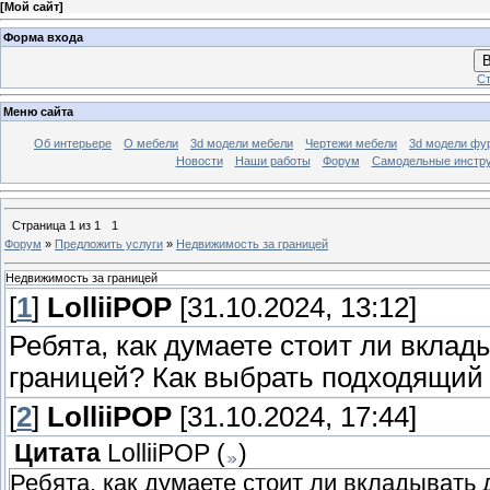
[
Мой сайт
]
Форма входа
В
Ст
Меню сайта
Об интерьере
О мебели
3d модели мебели
Чертежи мебели
3d модели фу
Новости
Наши работы
Форум
Самодельные инстр
Страница
1
из
1
1
Форум
»
Предложить услуги
»
Недвижимость за границей
Недвижимость за границей
[
1
]
LolliiPOP
[31.10.2024, 13:12]
Ребята, как думаете стоит ли вклад
границей? Как выбрать подходящий 
[
2
]
LolliiPOP
[31.10.2024, 17:44]
Цитата
LolliiPOP
(
)
Ребята, как думаете стоит ли вкладывать 