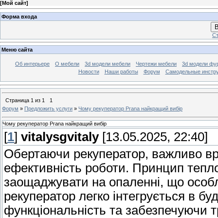
[
Мой сайт
]
Форма входа
В
Ст
Меню сайта
Об интерьере
О мебели
3d модели мебели
Чертежи мебели
3d модели фу
Новости
Наши работы
Форум
Самодельные инстр
Страница
1
из
1
1
Форум
»
Предложить услуги
»
Чому рекуператор Prana найкращий вибір
Чому рекуператор Prana найкращий вибір
[
1
]
vitalysgvitaly
[13.05.2025, 22:40]
Обертаючи рекуператор, важливо врах
ефективність роботи. Принцип тепл
заощаджувати на опаленні, що особл
рекуператор легко інтегрується в бу
функціональність та забезпечуючи 