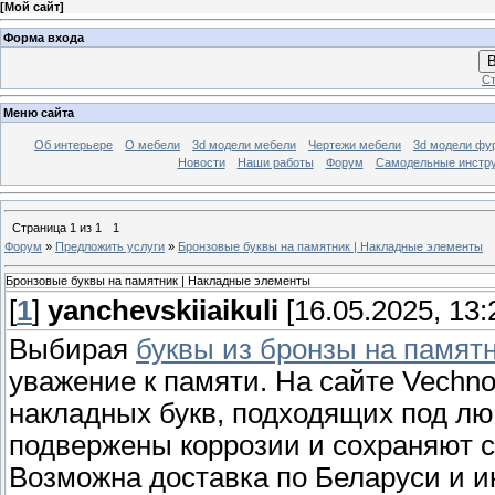
[
Мой сайт
]
Форма входа
В
Ст
Меню сайта
Об интерьере
О мебели
3d модели мебели
Чертежи мебели
3d модели фу
Новости
Наши работы
Форум
Самодельные инстр
Страница
1
из
1
1
Форум
»
Предложить услуги
»
Бронзовые буквы на памятник | Накладные элементы
Бронзовые буквы на памятник | Накладные элементы
[
1
]
yanchevskiiaikuli
[16.05.2025, 13:
Выбирая
буквы из бронзы на памят
уважение к памяти. На сайте Vechn
накладных букв, подходящих под л
подвержены коррозии и сохраняют 
Возможна доставка по Беларуси и 