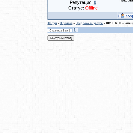
нашому
Репутация:
0
Статус:
Offline
Форум
»
Фриланс
»
Предложить услуги
»
DIVES MED – німець
1
Страница
1
из
1