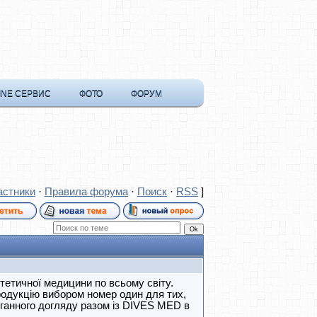
INE СЕРВИС
ФОТО
ФОРУМ
астники
·
Правила форума
·
Поиск
·
RSS
]
тетичної медицини по всьому світу.
продукцію вибором номер один для тих,
оганного догляду разом із DIVES MED в