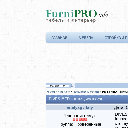
ГЛАВНАЯ
МЕБЕЛЬ
СТРОЙКА И 
1
Страница
1
из
1
Форум
»
Фриланс
»
Предложить услуги
»
DIVES MED – німець
DIVES MED – німецька якість
vitalysgvitaly
Дата: 
DIVES 
Генералиссимус
Іннова
хто шу
Группа: Проверенные