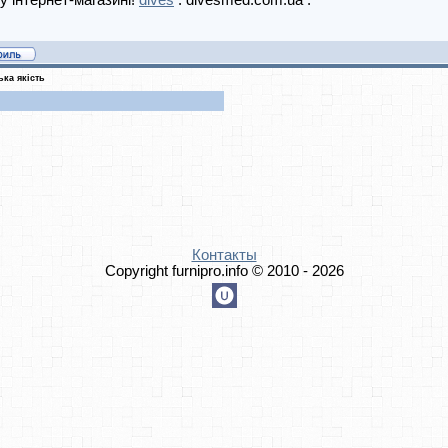
 інтернет-магазині!
dives
: divesmed.com.ua .
ка якість
Контакты
Copyright furnipro.info © 2010 - 2026