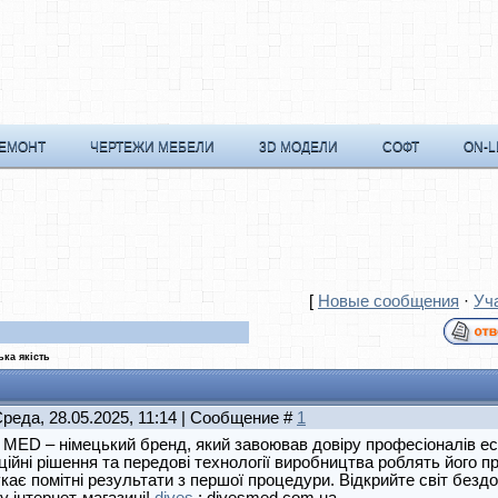
РЕМОНТ
ЧЕРТЕЖИ МЕБЕЛИ
3D МОДЕЛИ
СОФТ
ON-L
[
Новые сообщения
·
Уч
ка якість
Среда, 28.05.2025, 11:14 | Сообщение #
1
MED – німецький бренд, який завоював довіру професіоналів ес
ційні рішення та передові технології виробництва роблять його 
кає помітні результати з першої процедури. Відкрийте світ безд