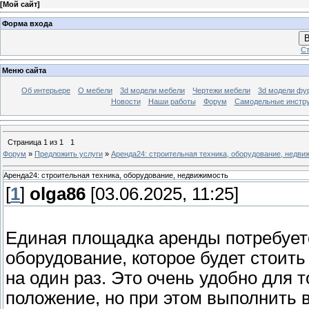
[
Мой сайт
]
Форма входа
В
Ст
Меню сайта
Об интерьере
О мебели
3d модели мебели
Чертежи мебели
3d модели фу
Новости
Наши работы
Форум
Самодельные инстр
Страница
1
из
1
1
Форум
»
Предложить услуги
»
Аренда24: строительная техника, оборудование, недви
Аренда24: строительная техника, оборудование, недвижимость
[
1
]
olga86
[03.06.2025, 11:25]
Единая площадка аренды потребуетс
оборудование, которое будет стоить 
на один раз. Это очень удобно для 
положение, но при этом выполнить 