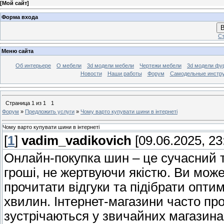
[
Мой сайт
]
Форма входа
В
Ст
Меню сайта
Об интерьере
О мебели
3d модели мебели
Чертежи мебели
3d модели фу
Новости
Наши работы
Форум
Самодельные инстр
Страница
1
из
1
1
Форум
»
Предложить услуги
»
Чому варто купувати шини в інтернеті
Чому варто купувати шини в інтернеті
[
1
]
vadim_vadikovich
[09.06.2025, 23
Онлайн-покупка шин – це сучасний т
гроші, не жертвуючи якістю. Ви мож
прочитати відгуки та підібрати опти
хвилин. Інтернет-магазини часто пропо
зустрічаються у звичайних магазина