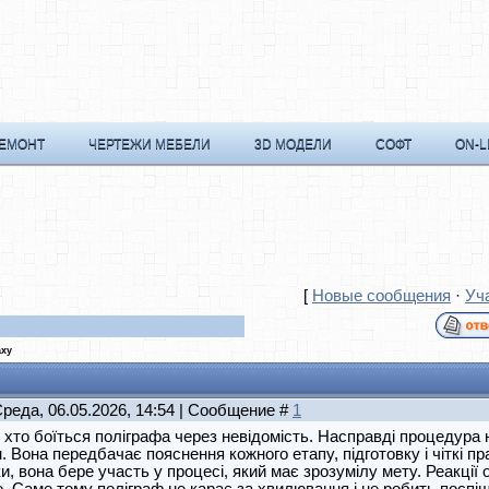
РЕМОНТ
ЧЕРТЕЖИ МЕБЕЛИ
3D МОДЕЛИ
СОФТ
ON-L
[
Новые сообщения
·
Уч
аху
Среда, 06.05.2026, 14:54 | Сообщение #
1
 хто боїться поліграфа через невідомість. Насправді процедура н
. Вона передбачає пояснення кожного етапу, підготовку і чіткі 
и, вона бере участь у процесі, який має зрозумілу мету. Реакції о