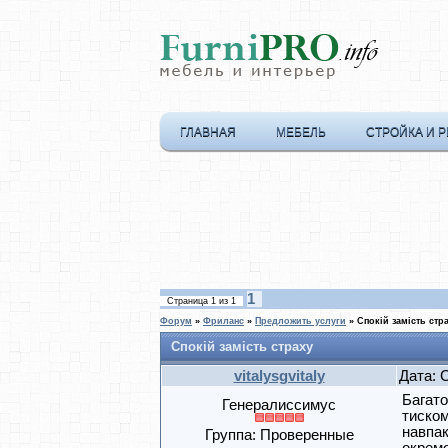
ГЛАВНАЯ
МЕБЕЛЬ
СТРОЙКА И 
1
Страница
1
из
1
Форум
»
Фриланс
»
Предложить услуги
»
Спокій замість стр
Спокій замість страху
vitalysgvitaly
Дата: 
Багато
Генералиссимус
тиском
навпак
Группа: Проверенные