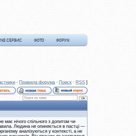
INE СЕРВИС
ФОТО
ФОРУМ
астники
·
Правила форума
·
Поиск
·
RSS
]
е має нічого спільного з допитом чи
правила. Людина не опиняється в пастці —
рганізму аналізуються у контексті, а не