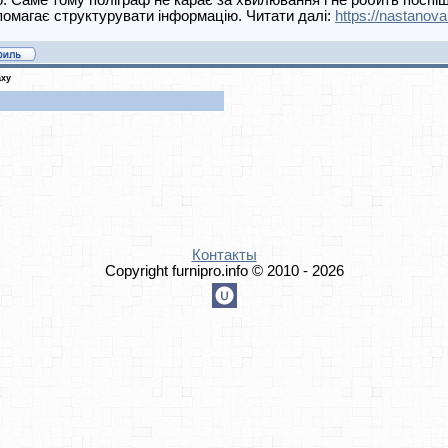
. Саме тому поліграф не карає за хвилювання і не робить поспіш
омагає структурувати інформацію. Читати далі:
https://nastanova
аху
Контакты
Copyright furnipro.info © 2010 - 2026