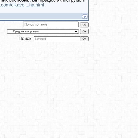
них висновків. Він працює як інструмент,
.com/cikavo....ha.html
.
Поиск: