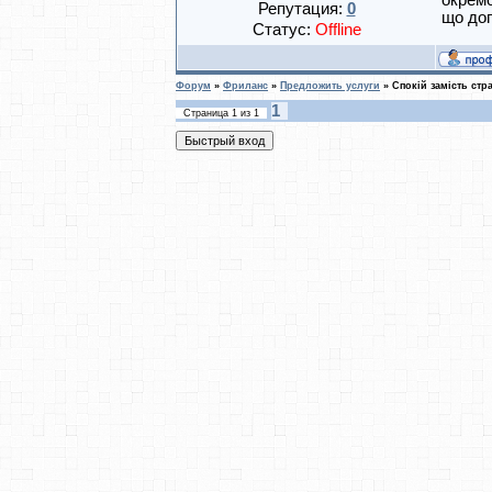
окремо
Репутация:
0
що доп
Статус:
Offline
Форум
»
Фриланс
»
Предложить услуги
»
Спокій замість стр
1
Страница
1
из
1