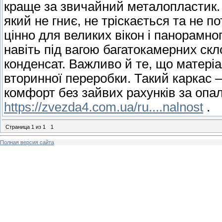
краще за звичайний металопластик. 
який не гниє, не тріскається та не 
цінно для великих вікон і панорамно
навіть під вагою багатокамерних скл
конденсат. Важливо й те, що матері
вторинної переробки. Такий каркас –
комфорт без зайвих рахунків за опа
https://zvezda4.com.ua/ru....nalnost
.
Страница
1
из
1
1
Полная версия сайта