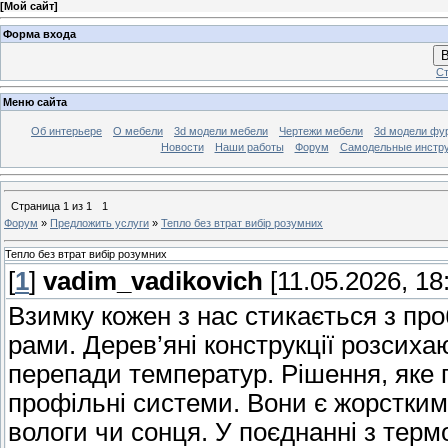
[
Мой сайт
]
Форма входа
В
Ст
Меню сайта
Об интерьере
О мебели
3d модели мебели
Чертежи мебели
3d модели фу
Новости
Наши работы
Форум
Самодельные инстр
Страница
1
из
1
1
Форум
»
Предложить услуги
»
Тепло без втрат вибір розумних
Тепло без втрат вибір розумних
[
1
]
vadim_vadikovich
[11.05.2026, 18
Взимку кожен з нас стикається з про
рами. Дерев’яні конструкції розсих
перепади температур. Рішення, яке 
профільні системи. Вони є жорстким
вологи чи сонця. У поєднанні з тер