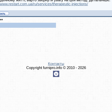
денному житті, варто звернути увагу на цей метод. Детальніше:
/www.restart.com.ua/ru/services/therapeutic-injections/
ния
Контакты
Copyright furnipro.info © 2010 - 2026