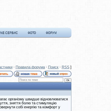
INE СЕРВИС
ФОТО
ФОРУМ
астники
·
Правила форума
·
Поиск
·
RSS
]
омагає організму швидше відновлюватися
уття, зняття болю та стимуляцію
овернути собі енергію та комфорт у