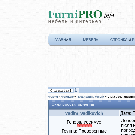
ГЛАВНАЯ
МЕБЕЛЬ
СТРОЙКА И 
1
Страница
1
из
1
Форум
»
Фриланс
»
Предложить услуги
»
Сила восстановле
Сила восстановления
vadim_vadikovich
Дата: 
Лечебн
Генералиссимус
після 
природ
Группа: Проверенные