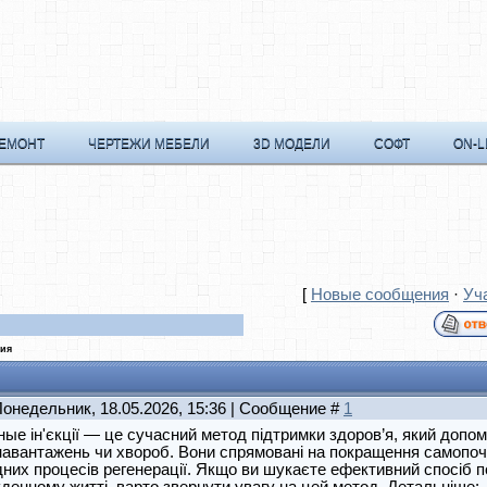
РЕМОНТ
ЧЕРТЕЖИ МЕБЕЛИ
3D МОДЕЛИ
СОФТ
ON-L
[
Новые сообщения
·
Уч
ния
Понедельник, 18.05.2026, 15:36 | Сообщение #
1
ые ін'єкції — це сучасний метод підтримки здоров’я, який доп
навантажень чи хвороб. Вони спрямовані на покращення самопоч
них процесів регенерації. Якщо ви шукаєте ефективний спосіб п