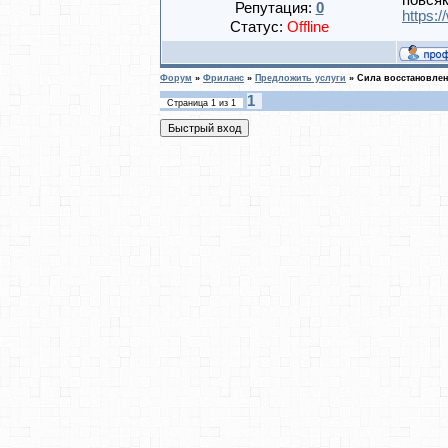
повсяк
Репутация:
0
https:/
Статус:
Offline
Форум
»
Фриланс
»
Предложить услуги
»
Сила восстановле
1
Страница
1
из
1