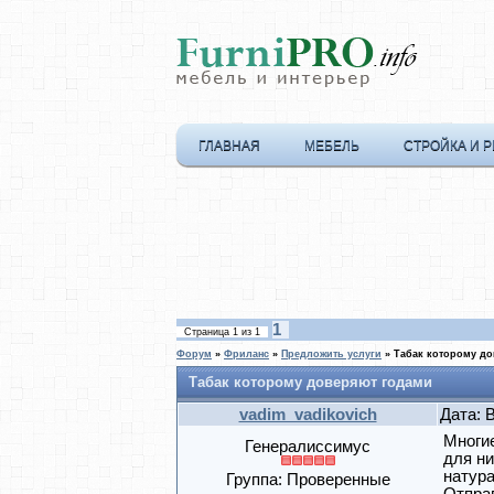
ГЛАВНАЯ
МЕБЕЛЬ
СТРОЙКА И 
1
Страница
1
из
1
Форум
»
Фриланс
»
Предложить услуги
»
Табак которому д
Табак которому доверяют годами
vadim_vadikovich
Дата: 
Многие
Генералиссимус
для ни
натура
Группа: Проверенные