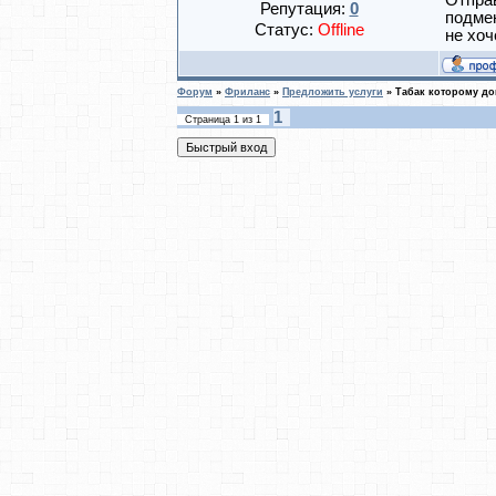
Отправ
Репутация:
0
подмен
Статус:
Offline
не хоч
Форум
»
Фриланс
»
Предложить услуги
»
Табак которому д
1
Страница
1
из
1