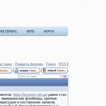
INE СЕРВИС
ФОТО
ФОРУМ
астники
·
Правила форума
·
Поиск
·
RSS
]
иментов.
https://econom.net.ua/
давно стал
, американские флейворы, крепкие
пересушки и посторонних запахов.