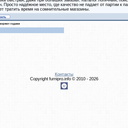
ка быстрая, даже при больших заказах. Каталог логичный, пои
. Просто надёжное место, где качество не падает от партии к па
ет тратить время на сомнительные магазины.
оверяют годами
Контакты
Copyright furnipro.info © 2010 - 2026