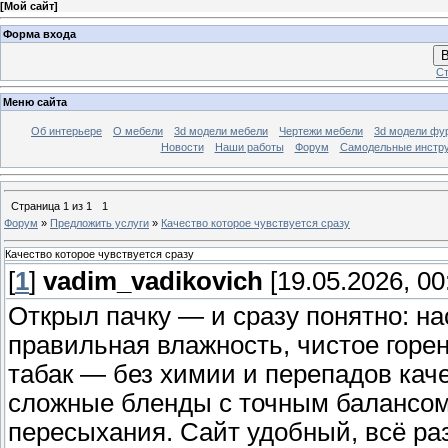
[
Мой сайт
]
Форма входа
В
Ст
Меню сайта
Об интерьере
О мебели
3d модели мебели
Чертежи мебели
3d модели фу
Новости
Наши работы
Форум
Самодельные инстр
Страница
1
из
1
1
Форум
»
Предложить услуги
»
Качество которое чувствуется сразу
Качество которое чувствуется сразу
[
1
]
vadim_vadikovich
[19.05.2026, 00
Открыл пачку — и сразу понятно: н
правильная влажность, чистое горе
табак — без химии и перепадов каче
сложные бленды с точным балансом.
пересыхания. Сайт удобный, всё раз