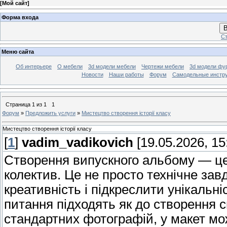
[
Мой сайт
]
Форма входа
В
Ст
Меню сайта
Об интерьере
О мебели
3d модели мебели
Чертежи мебели
3d модели фу
Новости
Наши работы
Форум
Самодельные инстр
Страница
1
из
1
1
Форум
»
Предложить услуги
»
Мистецтво створення історії класу
Мистецтво створення історії класу
[
1
]
vadim_vadikovich
[19.05.2026, 15
Створення випускного альбому — це
колектив. Це не просто технічне зав
креативність і підкреслити унікальні
питання підходять як до створення 
стандартних фотографій, у макет мо