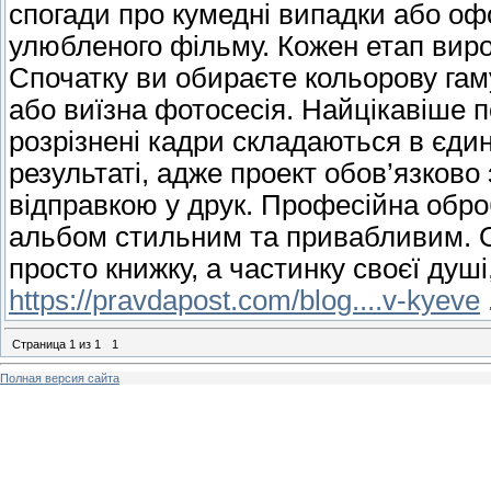
спогади про кумедні випадки або офо
улюбленого фільму. Кожен етап вир
Спочатку ви обираєте кольорову гам
або виїзна фотосесія. Найцікавіше п
розрізнені кадри складаються в єдин
результаті, адже проект обов’язков
відправкою у друк. Професійна обро
альбом стильним та привабливим. О
просто книжку, а частинку своєї душі
https://pravdapost.com/blog....v-kyeve
Страница
1
из
1
1
Полная версия сайта