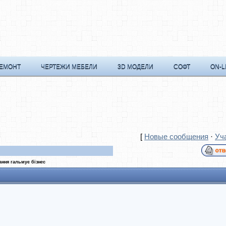
РЕМОНТ
ЧЕРТЕЖИ МЕБЕЛИ
3D МОДЕЛИ
СОФТ
ON-L
[
Новые сообщения
·
Уч
ння гальмує бізнес