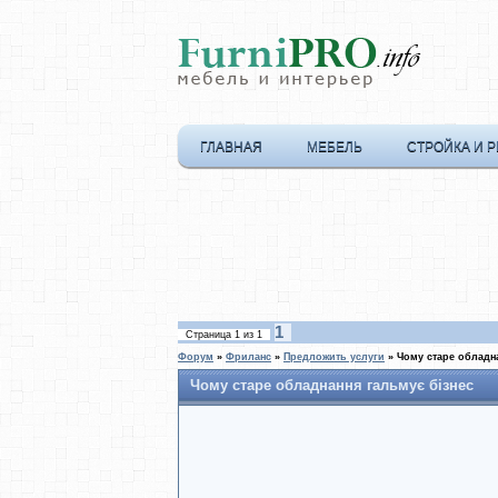
ГЛАВНАЯ
МЕБЕЛЬ
СТРОЙКА И 
1
Страница
1
из
1
Форум
»
Фриланс
»
Предложить услуги
»
Чому старе обладна
Чому старе обладнання гальмує бізнес