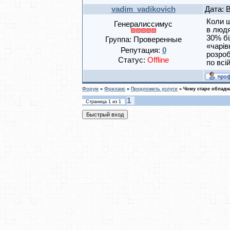
vadim_vadikovich
Дата: 
Коли щ
Генералиссимус
в людя
30% бі
Группа: Проверенные
«чарів
Репутация:
0
розроб
Статус:
Offline
по всі
Форум
»
Фриланс
»
Предложить услуги
»
Чому старе обладна
1
Страница
1
из
1