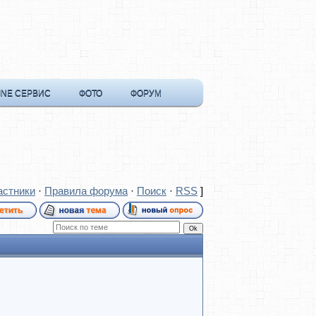
INE СЕРВИС
ФОТО
ФОРУМ
астники
·
Правила форума
·
Поиск
·
RSS
]