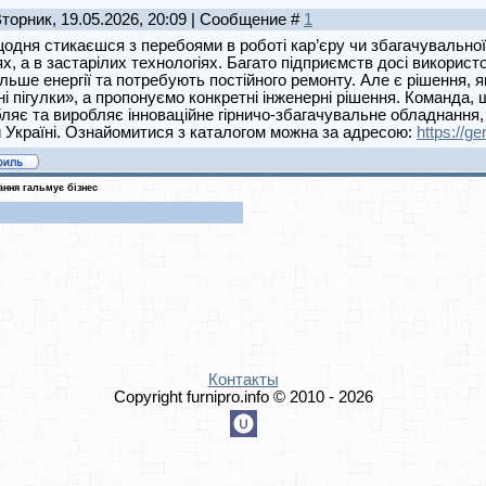
Вторник, 19.05.2026, 20:09 | Сообщение #
1
одня стикаєшся з перебоями в роботі кар’єру чи збагачувально
х, а в застарілих технологіях. Багато підприємств досі викорис
льше енергії та потребують постійного ремонту. Але є рішення, 
ні пігулки», а пропонуємо конкретні інженерні рішення. Команда, щ
ляє та виробляє інноваційне гірничо-збагачувальне обладнання
й Україні. Ознайомитися з каталогом можна за адресою:
https://g
ння гальмує бізнес
Контакты
Copyright furnipro.info © 2010 - 2026