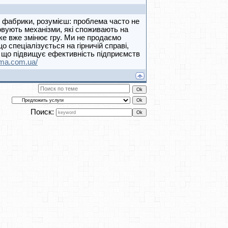
ї фабрики, розумієш: проблема часто не
товують механізми, які споживають на
яке вже змінює гру. Ми не продаємо
о спеціалізується на гірничій справі,
, що підвищує ефективність підприємств
ema.com.ua/
Поиск: