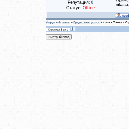
Примек
Репутация:
0
nika.c
Статус:
Offline
Форум
»
Фриланс
»
Предложить услуги
»
Ключ к Успеху в С
1
Страница
1
из
1