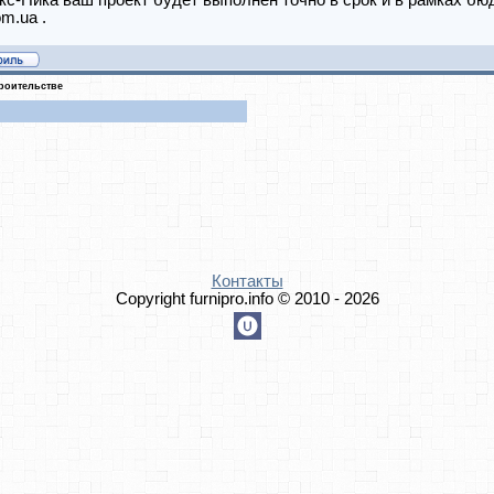
с-Ника ваш проект будет выполнен точно в срок и в рамках бю
om.ua .
троительстве
Контакты
Copyright furnipro.info © 2010 - 2026