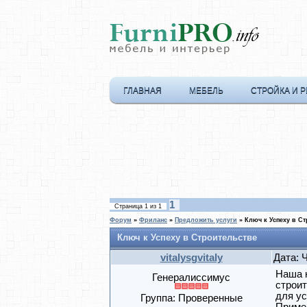
ГЛАВНАЯ
МЕБЕЛЬ
СТРОЙКА И 
1
Страница
1
из
1
Форум
»
Фриланс
»
Предложить услуги
»
Ключ к Успеху в С
Ключ к Успеху в Строительстве
vitalysgvitaly
Дата: 
Наша 
Генералиссимус
строи
для ус
Группа: Проверенные