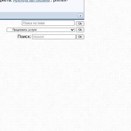
джета.
Аренда автокрана
: primex-
Поиск: