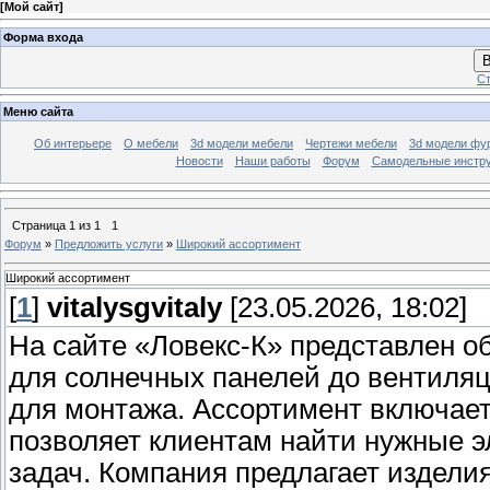
[
Мой сайт
]
Форма входа
В
Ст
Меню сайта
Об интерьере
О мебели
3d модели мебели
Чертежи мебели
3d модели фу
Новости
Наши работы
Форум
Самодельные инстр
Страница
1
из
1
1
Форум
»
Предложить услуги
»
Широкий ассортимент
Широкий ассортимент
[
1
]
vitalysgvitaly
[23.05.2026, 18:02]
На сайте «Ловекс-К» представлен 
для солнечных панелей до вентиля
для монтажа. Ассортимент включает
позволяет клиентам найти нужные э
задач. Компания предлагает изделия