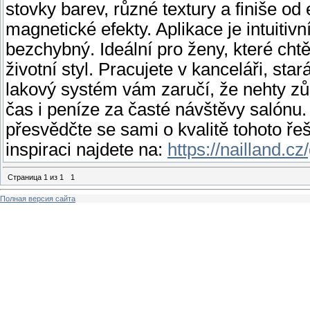
stovky barev, různé textury a finiše o
magnetické efekty. Aplikace je intuitiv
bezchybný. Ideální pro ženy, které cht
životní styl. Pracujete v kanceláři, star
lakový systém vám zaručí, že nehty zů
čas i peníze za časté návštěvy salónu
přesvědčte se sami o kvalitě tohoto ř
inspiraci najdete na:
https://nailland.c
Страница
1
из
1
1
Полная версия сайта