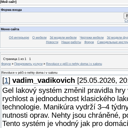
[
Мой сайт
]
Форма входа
В
Ст
Меню сайта
Об интерьере
О мебели
3d модели мебели
Чертежи мебели
3d модели фу
Новости
Наши работы
Форум
Самодельные инстр
Страница
1
из
1
1
Форум
»
Предложить услуги
»
Revoluce v péči o nehty doma i v salonu
Revoluce v péči o nehty doma i v salonu
[
1
]
vadim_vadikovich
[25.05.2026, 20
Gel lakový systém změnil pravidla hry
rychlost a jednoduchost klasického lak
technologie. Manikúra vydrží 3–4 týdny
nutnosti oprav. Nehty jsou chráněné, po
Tento systém je vhodný jak pro domácí p