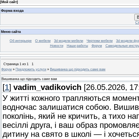
[
Мой сайт
]
Форма входа
В
Ст
Меню сайта
Об интерьере
О мебели
3d модели мебели
Чертежи мебели
3d модели фу
Новости
Наши работы
Форум
Самодельные инстр
Страница
1
из
1
1
Форум
»
Предложить услуги
»
Вишиванка що підходить саме вам
Вишиванка що підходить саме вам
[
1
]
vadim_vadikovich
[26.05.2026, 17
У житті кожного трапляються момент
водночас залишатися собою. Вишиван
поколінь, який не кричить, а тихо наг
весіллі друга, і ваш образ промовля
дитину на свято в школі — і хочетьс