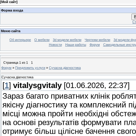
[
Мой сайт
]
Форма входа
В
Ст
Меню сайта
Об интерьере
О мебели
3d модели мебели
Чертежи мебели
3d модели фу
Новости
Наши работы
Форум
Самодельные инстр
Страница
1
из
1
1
Форум
»
Предложить услуги
»
Сучасна діагностика
Сучасна діагностика
[
1
]
vitalysgvitaly
[01.06.2026, 22:37]
Зараз багато приватних клінік роблят
якісну діагностику та комплексний п
місці можна пройти необхідні обстеж
на основі результатів формувати пла
отримує більш цілісне бачення свог