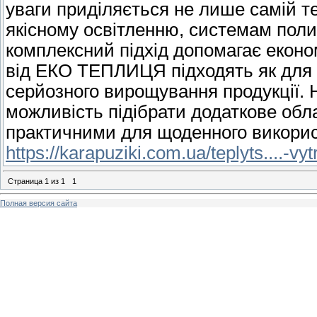
уваги приділяється не лише самій т
якісному освітленню, системам пол
комплексний підхід допомагає еконо
від ЕКО ТЕПЛИЦЯ підходять як для н
серйозного вирощування продукції. Н
можливість підібрати додаткове обл
практичними для щоденного викорис
https://karapuziki.com.ua/teplyts....-vyt
Страница
1
из
1
1
Полная версия сайта