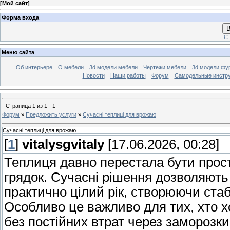
[
Мой сайт
]
Форма входа
В
Ст
Меню сайта
Об интерьере
О мебели
3d модели мебели
Чертежи мебели
3d модели фу
Новости
Наши работы
Форум
Самодельные инстр
Страница
1
из
1
1
Форум
»
Предложить услуги
»
Сучасні теплиці для врожаю
Сучасні теплиці для врожаю
[
1
]
vitalysgvitaly
[17.06.2026, 00:28]
Теплиця давно перестала бути прост
грядок. Сучасні рішення дозволяють 
практично цілий рік, створюючи стаб
Особливо це важливо для тих, хто 
без постійних втрат через заморозки