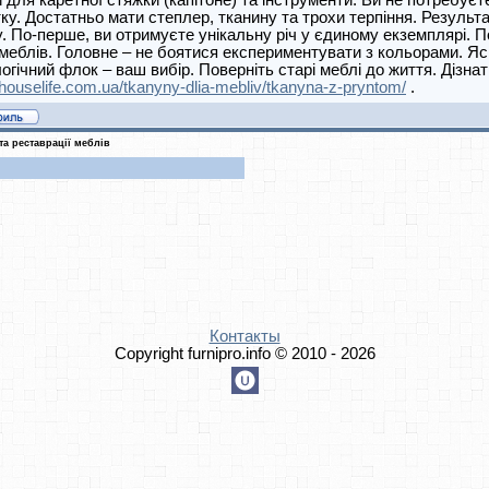
 для каретної стяжки (капітоне) та інструменти. Ви не потребує
ку. Достатньо мати степлер, тканину та трохи терпіння. Результа
. По-перше, ви отримуєте унікальну річ у єдиному екземплярі. П
меблів. Головне – не боятися експериментувати з кольорами. Я
огічний флок – ваш вибір. Поверніть старі меблі до життя. Дізнат
//houselife.com.ua/tkanyny-dlia-mebliv/tkanyna-z-pryntom/
.
та реставрації меблів
Контакты
Copyright furnipro.info © 2010 - 2026