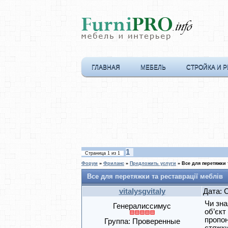
ГЛАВНАЯ
МЕБЕЛЬ
СТРОЙКА И 
1
Страница
1
из
1
Форум
»
Фриланс
»
Предложить услуги
»
Все для перетяжки 
Все для перетяжки та реставрації меблів
vitalysgvitaly
Дата: 
Чи зна
Генералиссимус
об’єкт
пропон
Группа: Проверенные