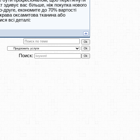
те бути професіоналом, щоб перетягнути
т здивує вас більше, ніж покупка нового
о-друге, економите до 70% вартості
скрава оксамитова тканина або
ися всі деталі:
Поиск: