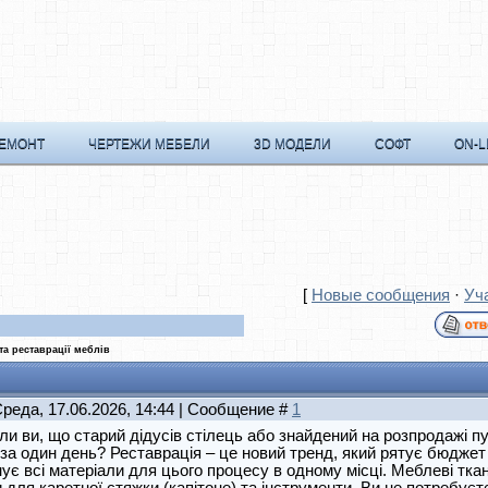
РЕМОНТ
ЧЕРТЕЖИ МЕБЕЛИ
3D МОДЕЛИ
СОФТ
ON-L
[
Новые сообщения
·
Уч
та реставрації меблів
Среда, 17.06.2026, 14:44 | Сообщение #
1
ли ви, що старий дідусів стілець або знайдений на розпродажі 
 за один день? Реставрація – це новий тренд, який рятує бюджет і
ує всі матеріали для цього процесу в одному місці. Меблеві ткан