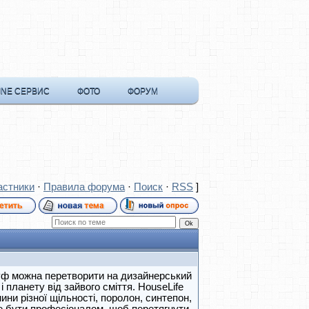
INE СЕРВИС
ФОТО
ФОРУМ
астники
·
Правила форума
·
Поиск
·
RSS
]
пуф можна перетворити на дизайнерський
 планету від зайвого сміття. HouseLife
ини різної щільності, поролон, синтепон,