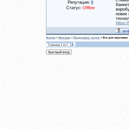
стяжки
Репутация:
0
банкет
Статус:
Offline
виробу
нових 
технол
https:
Форум
»
Фриланс
»
Предложить услуги
»
Все для перетяжки 
1
Страница
1
из
1