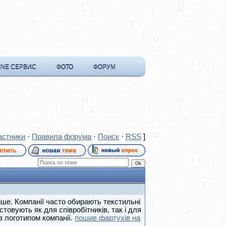
INE СЕРВИС
ФОТО
ФОРУМ
астники
·
Правила форума
·
Поиск
·
RSS
]
іше. Компанії часто обирають текстильні
товують як для співробітників, так і для
з логотипом компанії.
пошив фартухів на