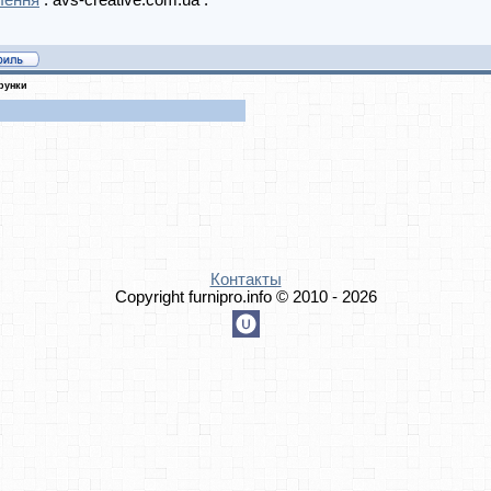
лення
: avs-creative.com.ua .
рунки
Контакты
Copyright furnipro.info © 2010 - 2026