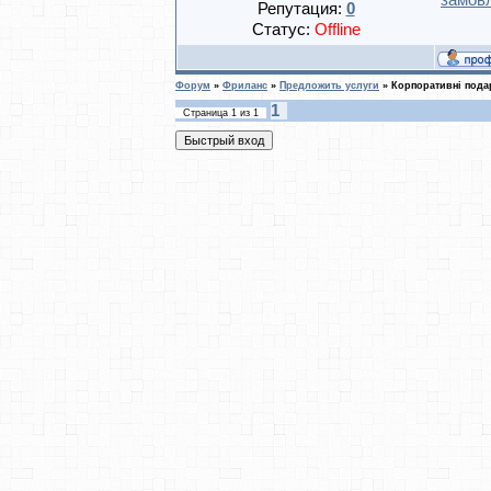
замов
Репутация:
0
Статус:
Offline
Форум
»
Фриланс
»
Предложить услуги
»
Корпоративні пода
1
Страница
1
из
1