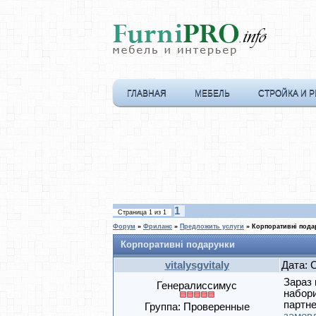
ГЛАВНАЯ
МЕБЕЛЬ
СТРОЙКА И 
1
Страница
1
из
1
Форум
»
Фриланс
»
Предложить услуги
»
Корпоративні пода
Корпоративні подарунки
vitalysgvitaly
Дата: 
Зараз 
Генералиссимус
набори
партне
Группа: Проверенные