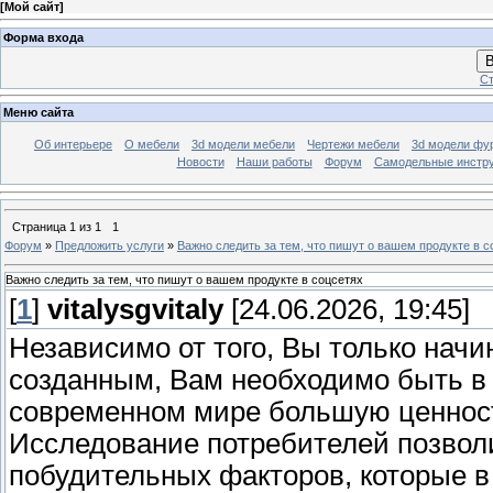
[
Мой сайт
]
Форма входа
В
Ст
Меню сайта
Об интерьере
О мебели
3d модели мебели
Чертежи мебели
3d модели фу
Новости
Наши работы
Форум
Самодельные инстр
Страница
1
из
1
1
Форум
»
Предложить услуги
»
Важно следить за тем, что пишут о вашем продукте в с
Важно следить за тем, что пишут о вашем продукте в соцсетях
[
1
]
vitalysgvitaly
[24.06.2026, 19:45]
Независимо от того, Вы только начи
созданным, Вам необходимо быть в к
современном мире большую ценност
Исследование потребителей позволи
побудительных факторов, которые 