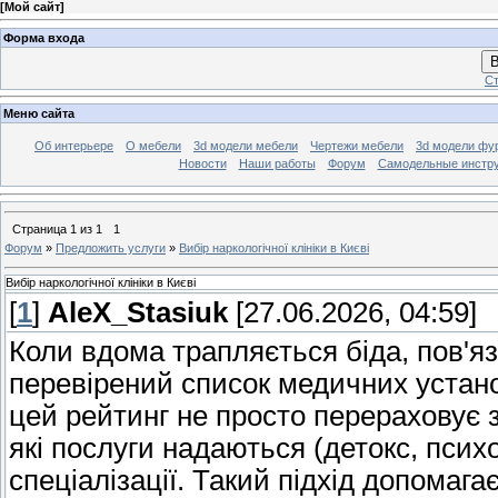
[
Мой сайт
]
Форма входа
В
Ст
Меню сайта
Об интерьере
О мебели
3d модели мебели
Чертежи мебели
3d модели фу
Новости
Наши работы
Форум
Самодельные инстр
Страница
1
из
1
1
Форум
»
Предложить услуги
»
Вибір наркологічної клініки в Києві
Вибір наркологічної клініки в Києві
[
1
]
AleX_Stasiuk
[27.06.2026, 04:59]
Коли вдома трапляється біда, пов'яз
перевірений список медичних устан
цей рейтинг не просто перераховує з
які послуги надаються (детокс, психо
спеціалізації. Такий підхід допомага