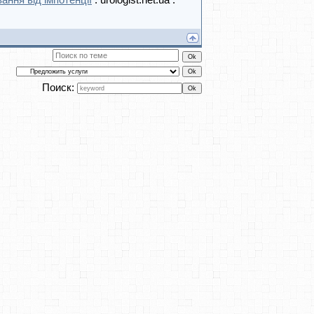
вання від імпотенції
: urologist.net.ua .
Поиск: