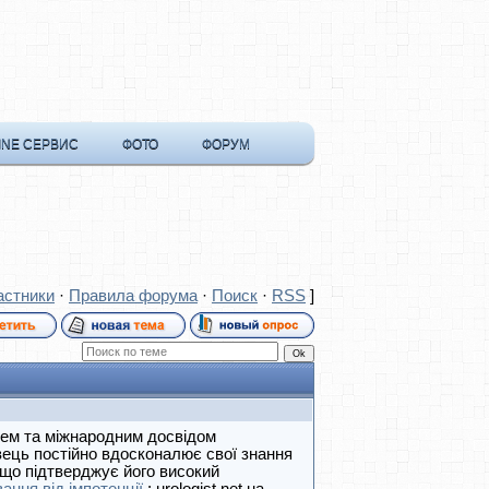
INE СЕРВИС
ФОТО
ФОРУМ
астники
·
Правила форума
·
Поиск
·
RSS
]
ажем та міжнародним досвідом
вець постійно вдосконалює свої знання
, що підтверджує його високий