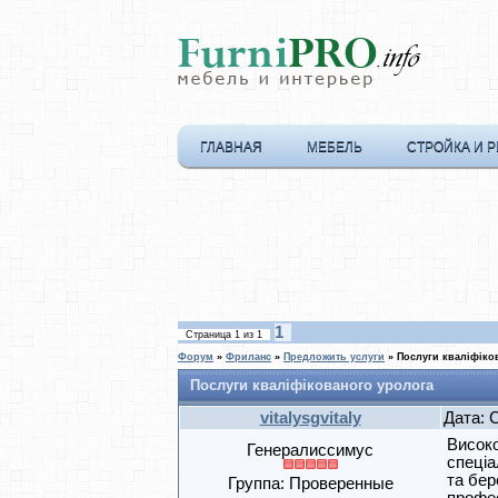
ГЛАВНАЯ
МЕБЕЛЬ
СТРОЙКА И 
1
Страница
1
из
1
Форум
»
Фриланс
»
Предложить услуги
»
Послуги кваліфіко
Послуги кваліфікованого уролога
vitalysgvitaly
Дата: 
Високо
Генералиссимус
спеціа
та бер
Группа: Проверенные