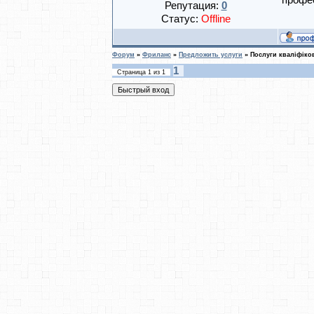
профес
Репутация:
0
Статус:
Offline
Форум
»
Фриланс
»
Предложить услуги
»
Послуги кваліфіко
1
Страница
1
из
1