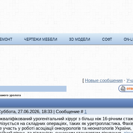
РЕМОНТ
ЧЕРТЕЖИ МЕБЕЛИ
3D МОДЕЛИ
СОФТ
ON-L
[
Новые сообщения
·
Уч
ваного уролога
Суббота, 27.06.2026, 18:33 | Сообщение #
1
кваліфікований урогенітальний хірург з більш ніж 16-річним ст
лізується на складних операціях, таких як уретропластика. Фахі
е участь у роботі асоціації онкоурологів та неонатологів України