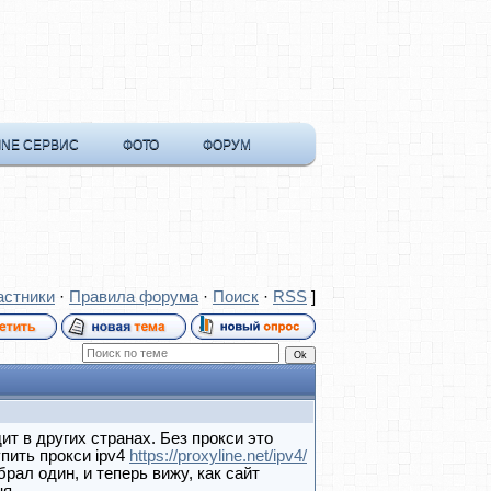
INE СЕРВИС
ФОТО
ФОРУМ
астники
·
Правила форума
·
Поиск
·
RSS
]
ит в других странах. Без прокси это
упить прокси ipv4
https://proxyline.net/ipv4/
рал один, и теперь вижу, как сайт