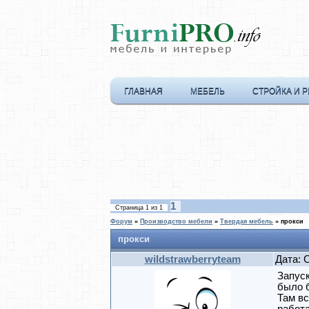
ГЛАВНАЯ
МЕБЕЛЬ
СТРОЙКА И 
1
Страница
1
из
1
Форум
»
Производство мебели
»
Твердая мебель
»
прокси
прокси
wildstrawberryteam
Дата: 
Запуск
было б
Там вс