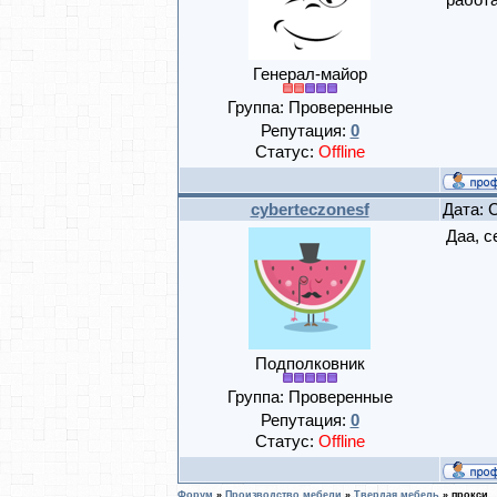
работа
Генерал-майор
Группа: Проверенные
Репутация:
0
Статус:
Offline
cyberteczonesf
Дата: 
Даа, с
Подполковник
Группа: Проверенные
Репутация:
0
Статус:
Offline
Форум
»
Производство мебели
»
Твердая мебель
»
прокси