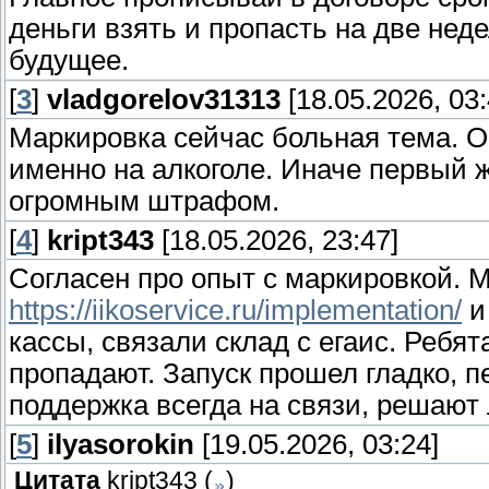
деньги взять и пропасть на две нед
будущее.
[
3
]
vladgorelov31313
[18.05.2026, 03:
Маркировка сейчас больная тема. О
именно на алкоголе. Иначе первый 
огромным штрафом.
[
4
]
kript343
[18.05.2026, 23:47]
Согласен про опыт с маркировкой.
https://iikoservice.ru/implementation/
и
кассы, связали склад с егаис. Ребят
пропадают. Запуск прошел гладко, п
поддержка всегда на связи, решают
[
5
]
ilyasorokin
[19.05.2026, 03:24]
Цитата
kript343
(
)