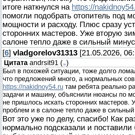
итоге наткнулся на
https://nakidnoy54
помогли подобрать отопитель под м
мощности и расходу. Плюс сразу ус
сторонних мастеров. Уже вторую зим
салоне тепло даже в сильный минус
[
6
]
vladgorelov31313
[21.05.2026, 06:
Цитата
andrsit91
(
)
Был в похожей ситуации, тоже долго ломал
что предложений много, а нормальных сове
https://nakidnoy54.ru
там ребята реально ра
задачи и машину, объяснили нюансы по мо
не пришлось искать сторонних мастеров. У
проблем и в салоне тепло даже в сильный
Вот это уже по делу, спасибо! Как ра
нормально подсказали и поставили б