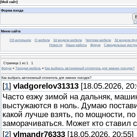
[
Мой сайт
]
Форма входа
В
Ст
Меню сайта
Об интерьере
О мебели
3d модели мебели
Чертежи мебели
3d модели фу
Новости
Наши работы
Форум
Самодельные инстр
Страница
1
из
1
1
Форум
»
Твердая мебель
»
Как выбрать автономный отопитель для зимних поездок?
Как выбрать автономный отопитель для зимних поездок?
[
1
]
vladgorelov31313
[18.05.2026, 20:
Часто езжу зимой на дальняк, машин
выстужаются в ноль. Думаю постав
какой лучше взять, по мощности, п
заморачиваться. Может кто ставил 
[
2
]
vlmandr76333
[18.05.2026, 20:55]