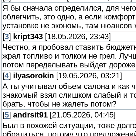
Я бы сначала определился, для чего
облегчить, это одно, а если комфорт
установке не экономь, там нюансов 
[
3
]
kript343
[18.05.2026, 23:43]
Честно, я пробовал ставить бюджет
жрал топливо и толком не грел. Луч
потом переделывать выйдет дороже
[
4
]
ilyasorokin
[19.05.2026, 03:21]
А ты учитывал объем салона и как 
знакомый взял слишком слабый и то
брать, чтобы не жалеть потом?
[
5
]
andrsit91
[21.05.2026, 04:45]
Был в похожей ситуации, тоже долго
обратиться, потому что предложени