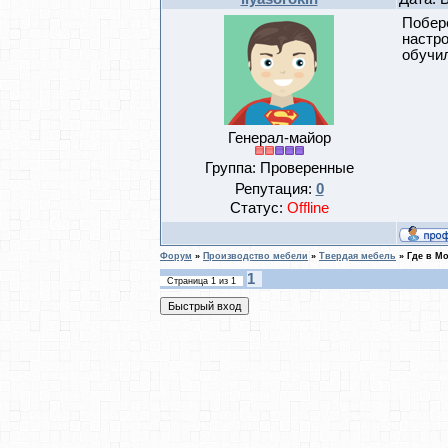
Побере
настро
обучил
Генерал-майор
Группа: Проверенные
Репутация:
0
Статус:
Offline
Форум
»
Производство мебели
»
Твердая мебель
»
Где в Мо
1
Страница
1
из
1