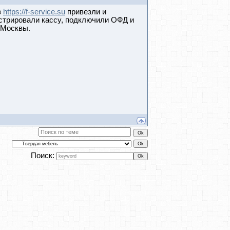
з
https://f-service.su
привезли и
истрировали кассу, подключили ОФД и
 Москвы.
Поиск: