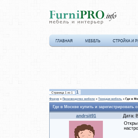
ГЛАВНАЯ
МЕБЕЛЬ
СТРОЙКА И 
1
Страница
1
из
1
Форум
»
Производство мебели
»
Твердая мебель
»
Где в Мо
Где в Москве купить и зарегистрировать 
andrsit91
Дата: 
Открыв
настро