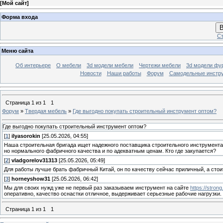
[
Мой сайт
]
Форма входа
В
Ст
Меню сайта
Об интерьере
О мебели
3d модели мебели
Чертежи мебели
3d модели фу
Новости
Наши работы
Форум
Самодельные инстр
Страница
1
из
1
1
Форум
»
Твердая мебель
»
Где выгодно покупать строительный инструмент оптом?
Где выгодно покупать строительный инструмент оптом?
[
1
]
ilyasorokin
[25.05.2026, 04:55]
Наша строительная бригада ищет надежного поставщика строительного инструмента 
но нормального фабричного качества и по адекватным ценам. Кто где закупается?
[
2
]
vladgorelov31313
[25.05.2026, 05:49]
Для работы лучше брать фабричный Китай, он по качеству сейчас приличный, а сто
[
3
]
horneyshow31
[25.05.2026, 06:42]
Мы для своих нужд уже не первый раз заказываем инструмент на сайте
https://strong
оперативно, качество оснастки отличное, выдерживает серьезные рабочие нагрузки.
Страница
1
из
1
1