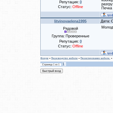
коопер
Репутация:
0
разгру
Статус:
Offline
Печка 
litvinovaelena1995
Дата: 
Молод
Рядовой
Группа: Проверенные
Репутация:
0
Статус:
Offline
Форум
»
Производство мебели
»
Проектирование мебели.
»
1
Страница
1
из
1