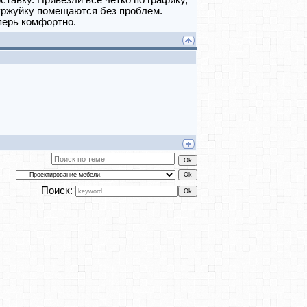
тавку. Привезли всё четко по графику,
буржуйку помещаются без проблем.
еперь комфортно.
Поиск: