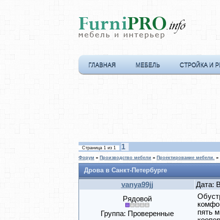
ГЛАВНАЯ
МЕБЕЛЬ
СТРОЙКА И 
1
Страница
1
из
1
Форум
»
Производство мебели
»
Проектирование мебели.
»
Дрова в Санкт-Петербурге
vanya99jj
Дата: 
Обуст
Рядовой
комфор
пять м
Группа: Проверенные