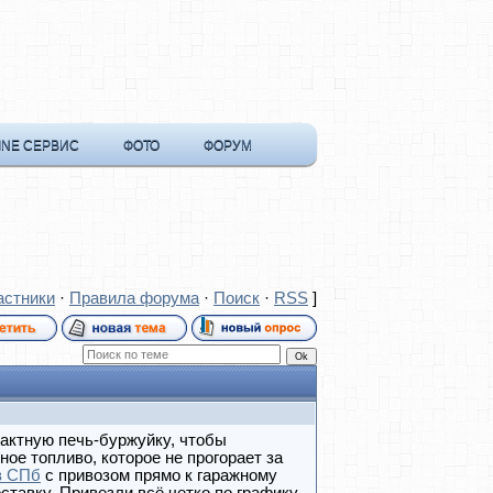
INE СЕРВИС
ФОТО
ФОРУМ
астники
·
Правила форума
·
Поиск
·
RSS
]
актную печь-буржуйку, чтобы
ое топливо, которое не прогорает за
в СПб
с привозом прямо к гаражному