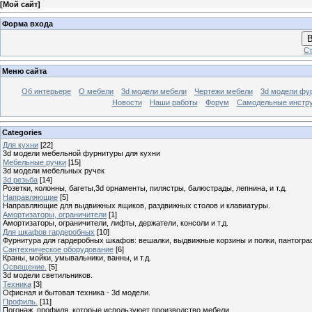
[
Мой сайт
]
Форма входа
В
Ст
Меню сайта
Об интерьере
О мебели
3d модели мебели
Чертежи мебели
3d модели фу
Новости
Наши работы
Форум
Самодельные инстр
Categories
Для кухни
[22]
3d модели мебельной фурнитуры для кухни
Мебельные ручки
[15]
3d модели мебельных ручек
3d резьба
[14]
Розетки, колонны, багеты,3d орнаменты, пилястры, балюстрады, лепнина, и т.д.
Направляющие
[5]
Направляющие для выдвижных ящиков, раздвижных столов и клавиатуры.
Амортизаторы, ограничители
[1]
Амортизаторы, ограничители, лифты, держатели, консоли и т.д.
Для шкафов гардеробных
[10]
Фурнитура для гардеробных шкафов: вешалки, выдвижные корзины и полки, пантогра
Сантехническое оборудование
[6]
Краны, мойки, умывальники, ванны, и т.д.
Освещение.
[5]
3d модели светильников.
Техника
[3]
Офисная и бытовая техника - 3d модели.
Профиль.
[11]
Погонаж, профиля, которые используюет производство мебели.