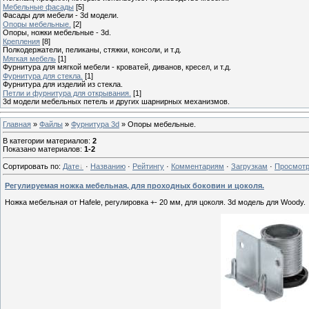
Мебельные фасады
[5]
Фасады для мебели - 3d модели.
Опоры мебельные.
[2]
Опоры, ножки мебельные - 3d.
Крепления
[8]
Полкодержатели, пеликаны, стяжки, консоли, и т.д.
Мягкая мебель
[1]
Фурнитура для мягкой мебели - кроватей, диванов, кресел, и т.д.
Фурнитура для стекла.
[1]
Фурнитура для изделий из стекла.
Петли и фурнитура для открывания.
[1]
3d модели мебельных петель и других шарнирных механизмов.
Главная
»
Файлы
»
Фурнитура 3d
» Опоры мебельные.
В категории материалов
:
2
Показано материалов
:
1-2
Сортировать по
:
Дате
·
Названию
·
Рейтингу
·
Комментариям
·
Загрузкам
·
Просмот
Регулируемая ножка мебельная, для проходных боковин и цоколя.
Ножка мебельная от Hafele, регулировка +- 20 мм, для цоколя. 3d модель для Woody.