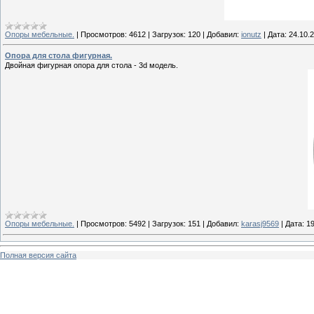
Опоры мебельные.
|
Просмотров:
4612
|
Загрузок:
120
|
Добавил:
ionutz
|
Дата:
24.10.
Опора для стола фигурная.
Двойная фигурная опора для стола - 3d модель.
Опоры мебельные.
|
Просмотров:
5492
|
Загрузок:
151
|
Добавил:
karasj9569
|
Дата:
19
Полная версия сайта