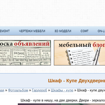
РЕМОНТ
ЧЕРТЕЖИ МЕБЕЛИ
3D МОДЕЛИ
СОФТ
ON-L
Шкаф - Купе Двухдвер
ная
»
Фотоальбом
»
Гардероб
»
Шкафы - купе
» Шкаф - купе дву
Шкаф - купе в нишу, на две дверки. Двери - зеркал