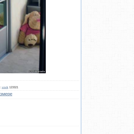
:
vovik
123321
азмере