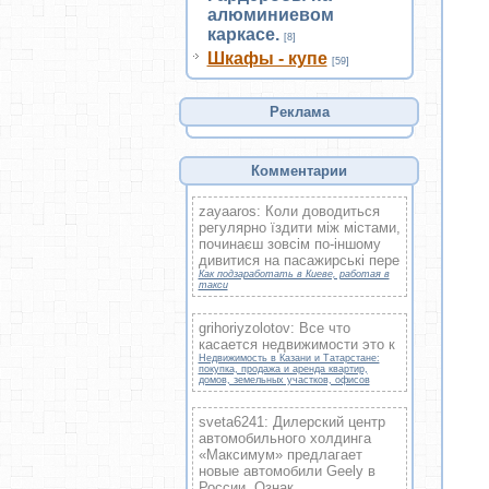
алюминиевом
каркасе.
[8]
Шкафы - купе
[59]
Реклама
Комментарии
zayaaros: Коли доводиться
регулярно їздити між містами,
починаєш зовсім по-іншому
дивитися на пасажирські пере
Как подзаработать в Киеве, работая в
такси
grihoriyzolotov: Все что
касается недвижимости это к
Недвижимость в Казани и Татарстане:
покупка, продажа и аренда квартир,
домов, земельных участков, офисов
sveta6241: Дилерский центр
автомобильного холдинга
«Максимум» предлагает
новые автомобили Geely в
России. Ознак