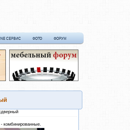
INE СЕРВИС
ФОТО
ФОРУМ
ный
хдверный
о - комбинированные.