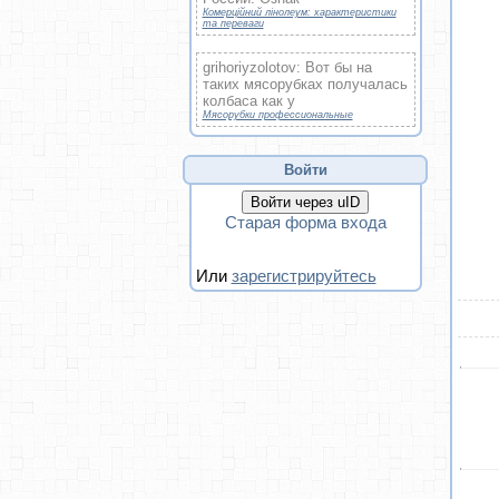
Комерційний лінолеум: характеристики
та переваги
grihoriyzolotov: Вот бы на
таких мясорубках получалась
колбаса как у
Мясорубки профессиональные
Войти
Войти через uID
Старая форма входа
Или
зарегистрируйтесь