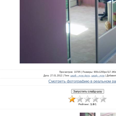
Просмотров
: 10795 |
Размеры
: 900x1200px/117.4Kb
Дата
: 27.01.2012 |
Теги
:
шкаФ - купе фото
,
шкаф - купе
|
Добавил
Смотреть фотографию в реальном р
Рейтинг
:
1.0
/
1